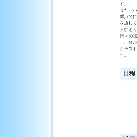
す。
また、小
重点的に
を通して
人ひと
日々の授
し、分か
クラスト
す。
日程