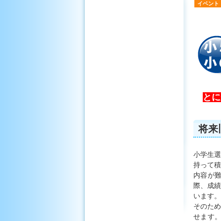
イベント
とに
将来
小学生選
持って積
内容が
際、成績
います。
そのため
せます