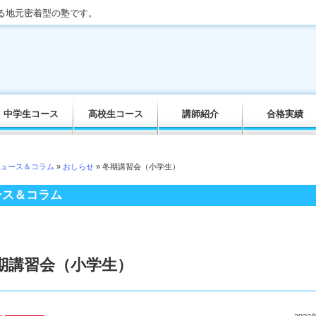
る地元密着型の塾です。
中学生コース
高校生コース
講師紹介
合格実績
ュース＆コラム
»
おしらせ
» 冬期講習会（小学生）
ース＆コラム
期講習会（小学生）